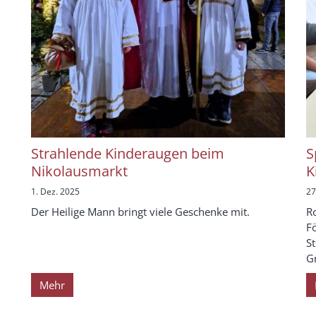
Strahlende Kinderaugen beim
S
Nikolausmarkt
K
1. Dez. 2025
27
Der Heilige Mann bringt viele Geschenke mit.
Ro
Fö
St
G
Mehr