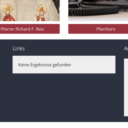
Pfarrer Richard F. Reis
Pfarrbüro
Links
A
Keine Ergebnisse gefunden