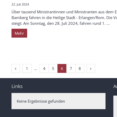
22. Juli 2024
Über tausend Ministrantinnen und Ministranten aus dem 
Bamberg fahren in die Heilige Stadt - Erlangen/Rom. Die V
steigt: Am Sonntag, den 28. Juli 2024, fahren rund 1. ...
Mehr
Vorherige Seite
Erste Seite
Nächste Seite
1
4
5
6
7
8
Links
A
Keine Ergebnisse gefunden