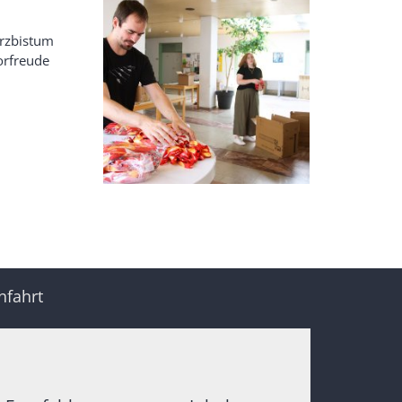
Erzbistum
orfreude
nfahrt