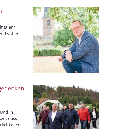
n
titalent
end voller
ngedenken
 Und in
azu, dass
rlichkeiten