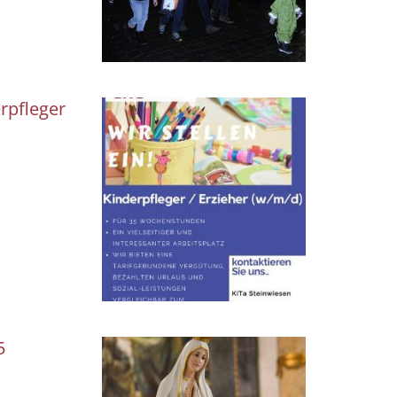
rpfleger
5