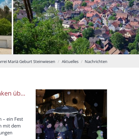
arrei Mariä Geburt Steinwiesen
Aktuelles
Nachrichten
nken über
n – ein Fest
ich mit dem
lungen