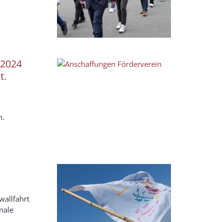
 2024
t.
n.
wallfahrt
nale